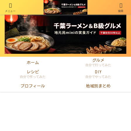
メニュー
検索
千葉在住50年以上のminiがラーメン・町中華・B級グルメを本音レビュー
グルメ
ホーム
自分で行ってみた
レシピ
DIY
自分で作ってみた
自分でやってみた
プロフィール
地域別まとめ