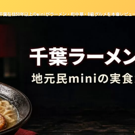
千葉在住50年以上のminiがラーメン・町中華・B級グルメを本音レビュ