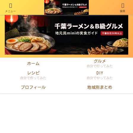
メニュー
検索
千葉在住50年以上のminiがラーメン・町中華・B級グルメを本音レビュー
グルメ
ホーム
自分で行ってみた
レシピ
DIY
自分で作ってみた
自分でやってみた
プロフィール
地域別まとめ