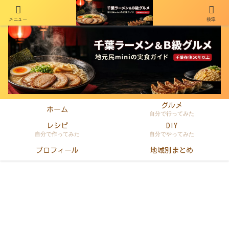
メニュー
検索
千葉在住50年以上のminiがラーメン・町中華・B級グルメを本音レビュー
グルメ
ホーム
自分で行ってみた
レシピ
DIY
自分で作ってみた
自分でやってみた
プロフィール
地域別まとめ