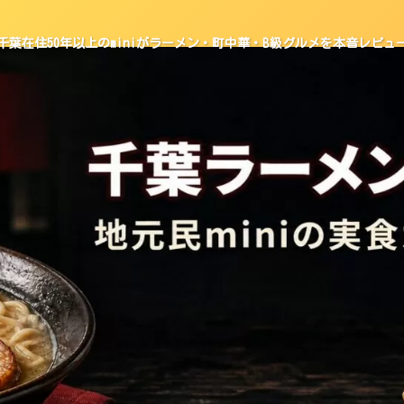
千葉在住50年以上のminiがラーメン・町中華・B級グルメを本音レビュ