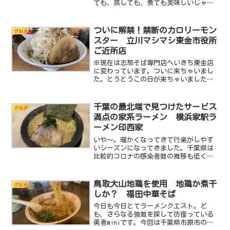
ても、蒸しても、煮ても美味しいじゃな
いですか、しかもささみはヘルシー、モ
モは濃厚な旨味、手羽先なんて世界の山
ちゃんのあの旨さは国民食って行っても
ついに解禁！禁断のカロリーモン
グルメ
過言じゃありません。...
スター 立川マシマシ東金市役所
ご近所店
※現在は志那そば専門店へいきち東金店
に変わっています。ついに来ちゃいまし
た。とうとうこの日が来ちゃいました。
あのカロリーモンスターを提供する立川
マシマシに訪問する日が来ちゃいまし
た！みなさんは立川マシマシってご存じ
千葉の最北端で見つけたサービス
グルメ
でしょうか？立川マシマシと...
満点の家系ラーメン 横浜家駅ラ
ーメン印西家
いや～。暖かくなってきて行楽がしやす
いシーズンになってきました。千葉県は
比較的コロナの感染者数の推移も低く抑
えられていて千葉県人の感染症対策がい
かにしっかりしているかが分かります
ね。さすが千葉って感じです。なのでこ
鳥取大山地鶏を使用 地鶏か煮干
グルメ
の夏の行楽は千葉県で遊んじ...
しか？ 福田中華そば
今日も今日とてラーメンクエスト。ど
も、さらなる強敵を探して彷徨っている
勇者miniです。今回は千葉県市原市の福