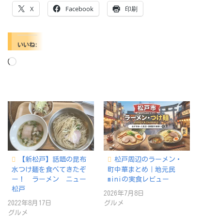
X
Facebook
印刷
いいね:
読
み
込
み
中…
【新松戸】話題の昆布
松戸周辺のラーメン・
水つけ麺を食べてきたぞ
町中華まとめ｜地元民
ー！ ラーメン ニュー
miniの実食レビュー
松戸
2026年7月8日
2022年8月17日
グルメ
グルメ