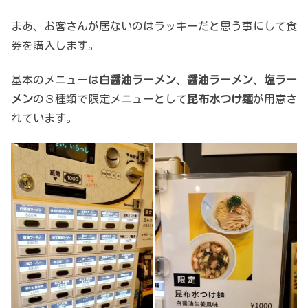
まあ、お客さんが居ないのはラッキーだと思う事にして食
券を購入します。
基本のメニューは
白醤油ラーメン
、
醤油ラーメン
、
塩ラー
メン
の３種類で限定メニューとして
昆布水つけ麺
が用意さ
れています。