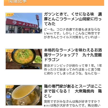
関連記事
ガツンときて、くせになる味 濃
グルメ
厚とんこつラーメン山岡家に行っ
てみた
どーも。コロナ自粛でお昼もままならな
いminiです。しかし！こんなご時世です
がきちんとウイルス対策をしていれば普
通に生活できるはずなので、対策をお店
任せにするのではなく自ら対策し頑張っ
て営業しているお店に突撃していくこと
本格的なラーメンを味わえるお洒
グルメ
に決めました。min...
落サーフショップ？ 九十九里麺
ドラゴン
東京オリンピックが終わって早１年。1年
待ったけど始まってみればあっと言う間
に終わってしまったような。なんとなく
虚しさが胸を締め付けます。しかし嬉し
かったこともありました。それは今回の
オリンピックで初めて競技として採用さ
鶏の専門家が創るとスープはここ
グルメ
れたサーフィンが千葉で...
まで旨くなる！ 大衆鶏焼肉 鶏
とし
突然ですがみなさんは鶏が好きですか？
miniは鶏が大好きでなんです。鶏は焼い