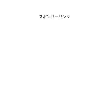
田中華そば さんに突撃です！基本デー
タ店名：福田 中華そば住所：千葉県市
原市八千代3-7-13電話：050-5597-3316
駐車...
スポンサーリンク