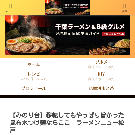
メニュー
検索
千葉在住50年以上のminiがラーメン・町中華・B級グルメを本音レビュー
グルメ
ホーム
自分で行ってみた
レシピ
DIY
自分で作ってみた
自分でやってみた
プロフィール
地域別まとめ
【みのり台】移転してもやっぱり旨かった
昆布水つけ麺ならここ ラーメンニュー松
戸