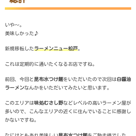
いや～。
美味しかった♪
新規移転した
ラーメンニュー松戸
。
これは定期的に通いたくなるお店ですね。
前回、今回と
昆布水つけ麺
をいただいたので次回は
白醤油
ラーメン
なんかをいただいてみたいと思います。
このエリアは
味処むさし野
などレベルの高いラーメン屋が
多いので、こんなエリアの近くに住んでいることに感謝し
かないですね。
なにはともあれ美味しい
昆布水つけ麺
をご馳走様でした。