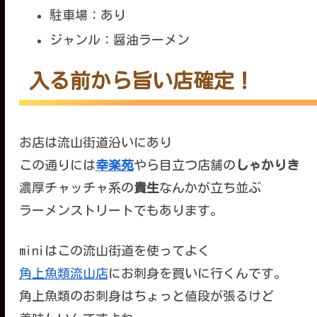
駐車場：あり
ジャンル：醤油ラーメン
入る前から旨い店確定！
お店は流山街道沿いにあり
この通りには
幸楽苑
やら目立つ店舗の
しゃかりき
濃厚チャッチャ系の
貴生
なんかが立ち並ぶ
ラーメンストリートでもあります。
miniはこの流山街道を使ってよく
角上魚類流山店
にお刺身を買いに行くんです。
角上魚類のお刺身はちょっと値段が張るけど