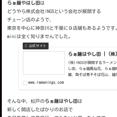
らぁ麺やはし田
は
どうやら株式会社INGSという会社が展開する
チェーン店のようで、
東京を中心に神奈川と千葉に９店舗もあるようです
miniは全く知りませんでした。
らぁ麺はやし田 | (株)I
(株)INGSが展開するラー
し田、らぁ麺鳳仙花、らぁ麺
蘭、鶏そば煮干そば花山、麺
www.ramenings.com
そんな中、松戸の
らぁ麺はやし田
は
新しく開店したばかりのお店で