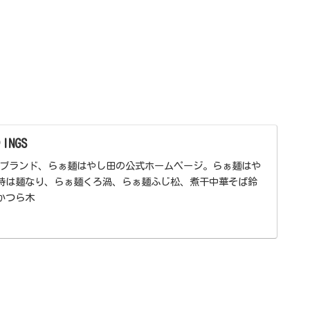
。
NGS
メンブランド、らぁ麺はやし田の公式ホームページ。らぁ麺はや
時は麺なり、らぁ麺くろ渦、らぁ麺ふじ松、煮干中華そば鈴
かつら木