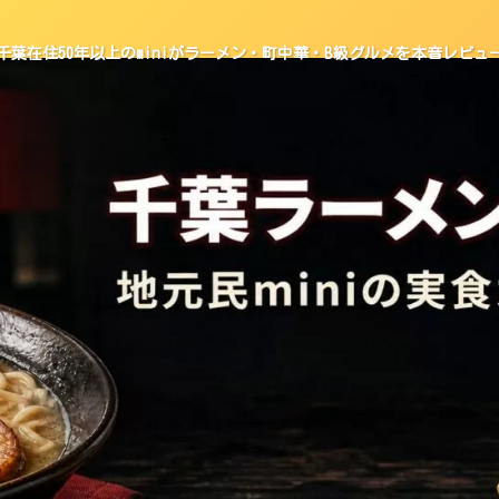
千葉在住50年以上のminiがラーメン・町中華・B級グルメを本音レビュ