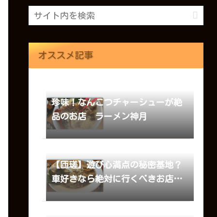
オススメ記事
珍味！なんこつチャーシューが絶
品のお店 ラーメン神月
【匝瑳】遊び心満点の秘密基地？
車好きなら絶対に行くべきお店
車屋のラーメン登竜門