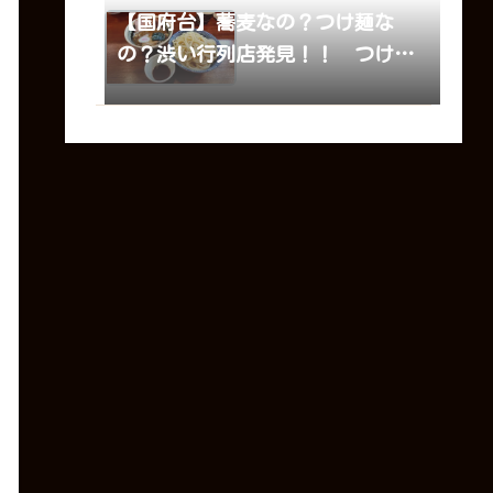
【国府台】蕎麦なの？つけ麺な
の？渋い行列店発見！！ つけソ
バいしい