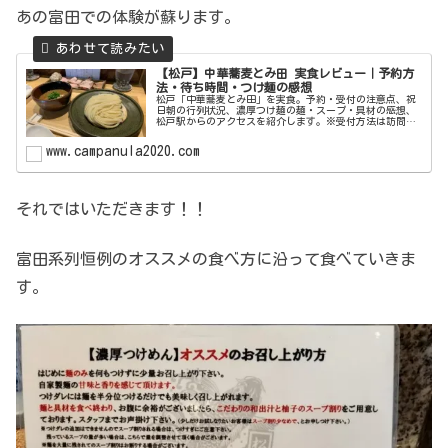
あの富田での体験が蘇ります。
【松戸】中華蕎麦とみ田 実食レビュー｜予約方
法・待ち時間・つけ麺の感想
松戸「中華蕎麦とみ田」を実食。予約・受付の注意点、祝
日朝の行列状況、濃厚つけ麺の麺・スープ・具材の感想、
松戸駅からのアクセスを紹介します。※受付方法は訪問前
に公式情報をご確認ください。
www.campanula2020.com
それではいただきます！！
富田系列恒例のオススメの食べ方に沿って食べていきま
す。