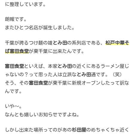
に整理しています。
朗報です。
またひとつ名店が誕生しました。
千葉が誇るつけ麺の雄
とみ田
の系列店である、
松戸中華そ
ば富田食堂
が東千葉に出来たんです。
富田食堂
といえば、本家
とみ田
の近くにあるラーメン屋じ
ゃないの？って思った人は立派な
とみ田
通です。（笑）
そう、その
富田食堂
が東千葉に新規オープンしたって訳な
んです。
いや～。
なんとも嬉しいお知らせですよね。
しかし出来た場所ってのがあの
杉田屋
のめちゃくちゃ近く