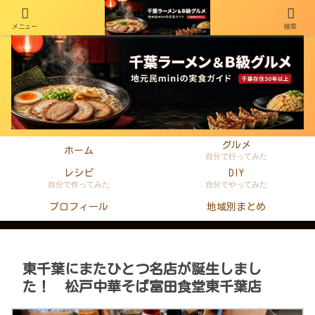
メニュー
検索
千葉在住50年以上のminiがラーメン・町中華・B級グルメを本音レビュー
グルメ
ホーム
自分で行ってみた
レシピ
DIY
自分で作ってみた
自分でやってみた
プロフィール
地域別まとめ
東千葉にまたひとつ名店が誕生しまし
た！ 松戸中華そば富田食堂東千葉店