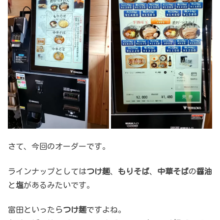
さて、今回のオーダーです。
ラインナップとしては
つけ麺
、
もりそば
、
中華そば
の
醤油
と
塩
があるみたいです。
富田といったら
つけ麺
ですよね。