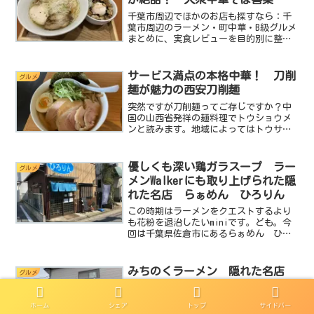
千葉市周辺でほかのお店も探すなら：千
葉市周辺のラーメン・町中華・B級グルメ
まとめに、実食レビューを目的別に整理
しています。今回は中華そば。miniの一
番好きなジャンルです。しかも珍しく塩
ラーメンです。中華そばって言ったら醤
サービス満点の本格中華！ 刀削
グルメ
油ラーメンって感じ...
麺が魅力の西安刀削麺
突然ですが刀削麺ってご存じですか？中
国の山西省発祥の麺料理でトウショウメ
ンと読みます。地域によってはトウサク
メンと呼ぶところもありますが中国語読
みでダオシャオミエンと発音することか
ら、トウショウメンと呼ぶのがスタンダ
優しくも深い鶏ガラスープ ラー
グルメ
ードみたいです。刀削麺っ...
メンWalkerにも取り上げられた隠
れた名店 らぁめん ひろりん
この時期はラーメンをクエストするより
も花粉を退治したいminiです。ども。今
回は千葉県佐倉市にあるらぁめん ひろ
りん さんに突撃します。基本データ店
名：らぁめん ひろりん住所：千葉県佐
倉市上志津1656-54電話：不明駐車場：
みちのくラーメン 隠れた名店
グルメ
なし営業時間：...
見〜つけた！魅惑の肉そばに降参
見つけちゃいました！とっても美味しい
ホーム
シェア
トップ
サイドバー
ラーメン屋さんを。しかもちょっと奥ま