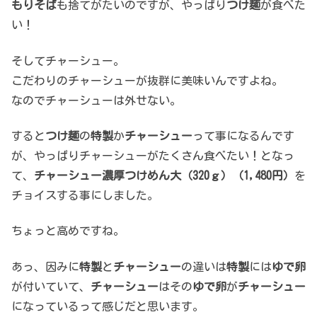
もりそば
も捨てがたいのですが、やっぱり
つけ麺
が食べた
い！
そしてチャーシュー。
こだわりのチャーシューが抜群に美味いんですよね。
なのでチャーシューは外せない。
すると
つけ麺
の
特製
か
チャーシュー
って事になるんです
が、やっぱりチャーシューがたくさん食べたい！となっ
て、
チャーシュー濃厚つけめん大（320ｇ）（1,480円）
を
チョイスする事にしました。
ちょっと高めですね。
あっ、因みに
特製
と
チャーシュー
の違いは
特製
には
ゆで卵
が付いていて、
チャーシュー
はその
ゆで卵
が
チャーシュー
になっているって感じだと思います。