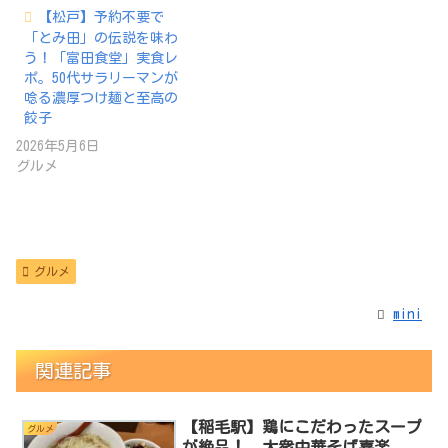
【松戸】予約不要で
「とみ田」の伝説を味わ
う！「富田食堂」実食レ
ポ。50代サラリーマンが
唸る濃厚つけ麺と至高の
餃子
2026年5月6日
グルメ
グルメ
mini
関連記事
【稲毛駅】鶏にこだわったスープ
グルメ
が絶品！ 大衆中華そば喜楽