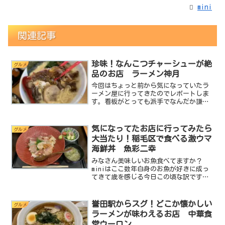
mini
関連記事
珍味！なんこつチャーシューが絶
グルメ
品のお店 ラーメン神月
今回はちょっと前から気になっていたラ
ーメン屋に行ってきたのでレポートしま
す。看板がとっても派手でなんだか謙遜
した宣伝文句がデカデカと書かれていま
す。ちょっとアンバランスなその看板が
前から気になっていたんです。ねっ。ド
気になってたお店に行ってみたら
グルメ
派手なんだけど謙遜してる...
大当たり！稲毛区で食べる激ウマ
海鮮丼 魚彩二幸
みなさん美味しいお魚食べてますか？
miniはここ数年白身のお魚が好きに成っ
てきて歳を感じる今日この頃な訳です
が、なかなか美味しいお魚を食べられる
お店ってないんですよね。千葉県は海の
幸が豊富な県ではありますがやっぱり房
誉田駅からスグ！どこか懐かしい
グルメ
総方面じゃないとどこに入...
ラーメンが味わえるお店 中華食
堂ウーロン