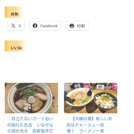
共有:
X
Facebook
印刷
いいね:
目立たないガード沿い
【大網白里】新しいお
の隠れた名店 いなせな
店はチャーシュー自
小技が光る 自家製手打
慢！ ラーメン一笑