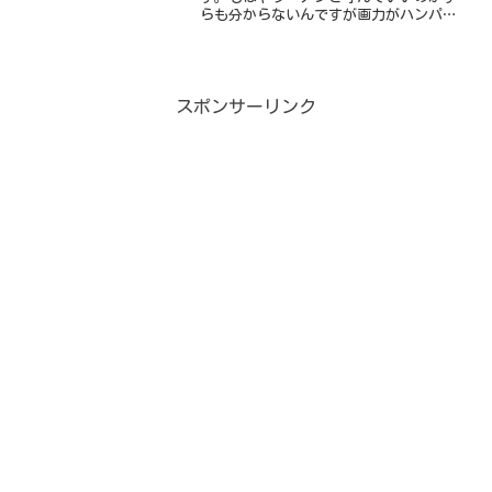
らも分からないんですが画力がハンパな
い！なんとラーメンの上に鶏モモ肉のス
テーキが丸まる１枚ドーンと乗ってるん
です！チキンステーキ丸まる１枚です
よ。それだけでおかずとして成...
スポンサーリンク