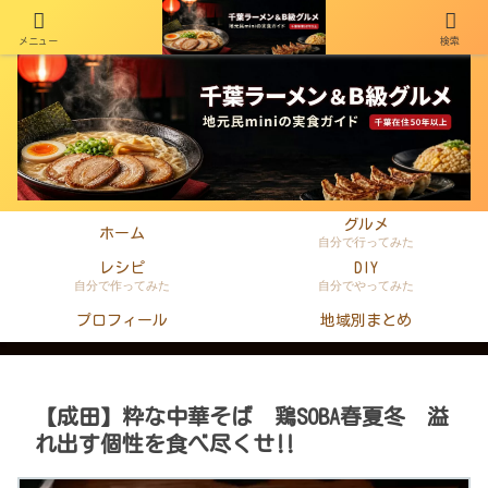
メニュー
検索
千葉在住50年以上のminiがラーメン・町中華・B級グルメを本音レビュー
グルメ
ホーム
自分で行ってみた
レシピ
DIY
自分で作ってみた
自分でやってみた
プロフィール
地域別まとめ
【成田】粋な中華そば 鶏SOBA春夏冬 溢
れ出す個性を食べ尽くせ‼︎