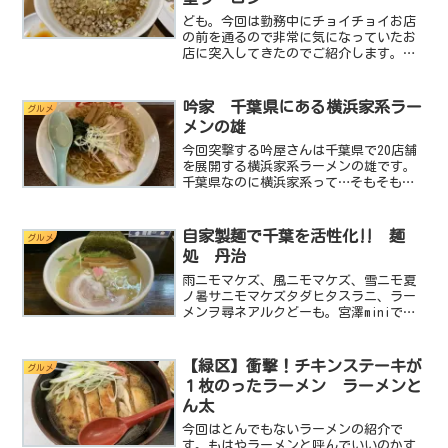
ども。今回は勤務中にチョイチョイお店
の前を通るので非常に気になっていたお
店に突入してきたのでご紹介します。そ
れが 中華食堂ウーロン です。見た目
がちょっと気になるお店。それがこれ。
どうです？なんか素敵な感じでしょ？住
吟家 千葉県にある横浜家系ラー
グルメ
宅の１階部分を店舗にした...
メンの雄
今回突撃する吟屋さんは千葉県で20店舗
を展開する横浜家系ラーメンの雄です。
千葉県なのに横浜家系って…そもそも家
系ってなんなんすかね？家系ラーメン好
きなんだけど知らない事ばかりです。基
本データ店名：横浜家系ラーメン 吟
自家製麺で千葉を活性化‼ 麺
グルメ
屋 花見川店住所：千葉市...
処 丹治
雨ニモマケズ、風ニモマケズ、雪ニモ夏
ノ暑サニモマケズタダヒタスラニ、ラー
メンヲ尋ネアルクどーも。宮澤miniで
す。今回は渋めの店名が印象的な麵処
丹治 さんに突撃です。基本データ店
名：麺処 丹治住所：千葉県佐倉市表町
【緑区】衝撃！チキンステーキが
グルメ
3‐21‐5電話：043...
１枚のったラーメン ラーメンと
ん太
今回はとんでもないラーメンの紹介で
す。もはやラーメンと呼んでいいのかす