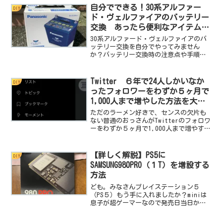
自分でできる！30系アルファー
DIY
ド・ヴェルファイアのバッテリー
交換 あったら便利なアイテムも
紹介
30系アルファード・ヴェルファイアのバ
ッテリー交換を自分でやってみません
か？バッテリー交換時の注意点や手順を
お役立ちグッズと共にご紹介していきま
す。メンテナンスを自分でやると愛着が
倍増しますよ。このサイトを見てバッテ
Twitter ６年で24人しかいなか
DIY
リー交換にチャレンジしてみよう。
ったフォロワーをわずか５ヶ月で
1,000人まで増やした方法を大公
開！
ただのラーメン好きで、センスの欠片も
ない普通のおっさんがTwitterのフォロワ
ーをわずか５ヶ月で1,000人まで増やすこ
とができた体験談です。今回はminiが
1,000人のフォロワーさんと繋がることが
できた方法を綴っておきます。しかも非
【詳しく解説】PS5に
DIY
常...
SAMSUNG980PRO（１T）を増設する
方法
ども。みなさんプレイステーション５
（PS５）もう手に入れましたか？miniは
息子が超ゲーマーなので発売日当日から
お休みの日には千葉県を何度もぐるぐる
と隅から隅まで販売店を巡らされるとい