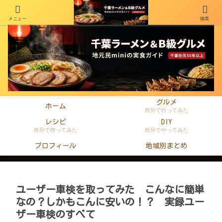
メニュー
検索
千葉在住50年以上のminiがラーメン・町中華・B級グルメを本音レビュー
グルメ
ホーム
自分で行ってみた
レシピ
DIY
自分で作ってみた
自分でやってみた
プロフィール
地域別まとめ
ユーザー車検を取ってみた こんなに簡単
なの？しかもこんに安いの！？ 実録ユー
ザー車検のすべて