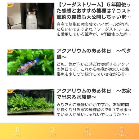
う地獄のような日々を過ごしました。し
【ソーダストリーム】５年間使っ
DIY
かし！日本に出荷され...
た感想とおすすめ機種は？コスト
節約の裏技も大公開しちゃいま
す！！
自宅で簡単に強炭酸でハイボールが作れ
たらいいてますよね？ソーダストリーム
を愛用している筆者が、4年間使った経験
からお薦めする機種をご紹介します。そ
して、ランニングコストを節約するミド
ボンを使った裏技も大公開！ソーダスト
アクアリウムのある休日 ～ベタ
DIY
リームを買おうか迷ってる人、カートリ
編～
ッジが高いなぁって思ってる人必見で
す。
ども。気が向いた時だけ更新するアクア
の休日です。これからも我が家にいる熱
帯魚を少しづつ紹介していきながらその
魅力をご案内していきたいと思います。
今回はベタです。みなさんベタってご存
じですか？ベタは熱帯魚の中でも最もポ
アクアリウムのある休日 ～お家
DIY
ピュラーな種類のひとつで...
で出来る水族館～
みなさんご機嫌いかがですか。お家時間
が長くなりお家の模様替えをDIYで頑張っ
ている人が多いじゃないでしょうか？お
部屋の雰囲気を変えて少しでもお家時間
を楽しく過ごしたい！わかります。そこ
で今回miniがご提案するのがアクアリウ
ムです。アクアリ...
ホーム
シェア
トップ
サイドバー