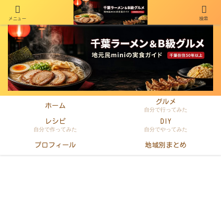
メニュー
検索
千葉在住50年以上のminiがラーメン・町中華・B級グルメを本音レビュー
グルメ
ホーム
自分で行ってみた
レシピ
DIY
自分で作ってみた
自分でやってみた
プロフィール
地域別まとめ