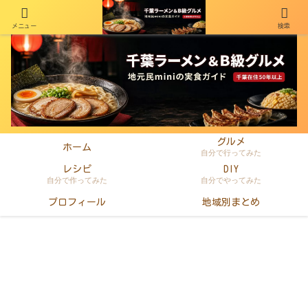
メニュー
検索
千葉在住50年以上のminiがラーメン・町中華・B級グルメを本音レビュー
グルメ
ホーム
自分で行ってみた
レシピ
DIY
自分で作ってみた
自分でやってみた
プロフィール
地域別まとめ