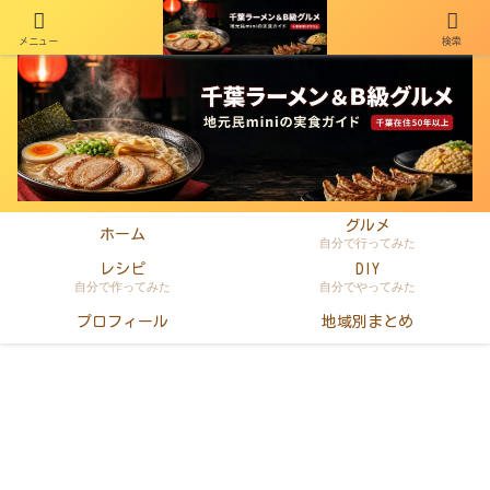
メニュー
検索
千葉在住50年以上のminiがラーメン・町中華・B級グルメを本音レビュー
グルメ
ホーム
自分で行ってみた
レシピ
DIY
自分で作ってみた
自分でやってみた
プロフィール
地域別まとめ