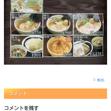
mini
コメント
コメントを残す