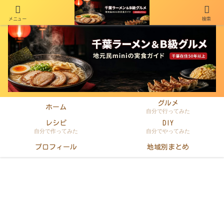
メニュー
検索
千葉在住50年以上のminiがラーメン・町中華・B級グルメを本音レビュー
グルメ
ホーム
自分で行ってみた
レシピ
DIY
自分で作ってみた
自分でやってみた
プロフィール
地域別まとめ