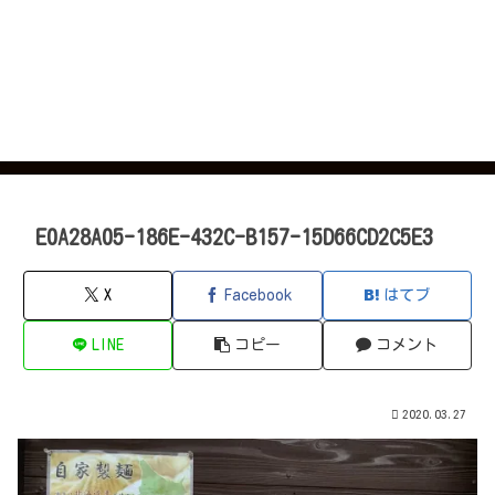
E0A28A05-186E-432C-B157-15D66CD2C5E3
X
Facebook
はてブ
LINE
コピー
コメント
2020.03.27