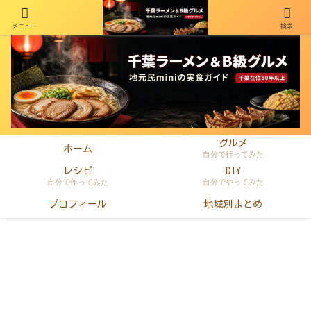
メニュー
検索
千葉在住50年以上のminiがラーメン・町中華・B級グルメを本音レビュー
グルメ
ホーム
自分で行ってみた
レシピ
DIY
自分で作ってみた
自分でやってみた
プロフィール
地域別まとめ