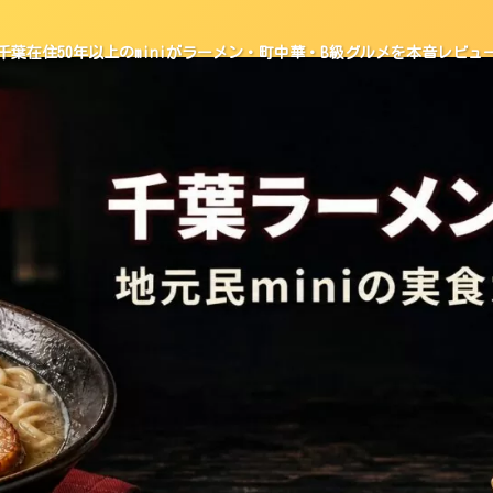
千葉在住50年以上のminiがラーメン・町中華・B級グルメを本音レビュ