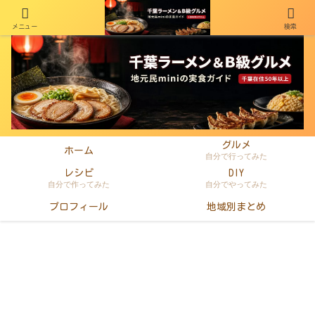
メニュー
検索
千葉在住50年以上のminiがラーメン・町中華・B級グルメを本音レビュー
グルメ
ホーム
自分で行ってみた
レシピ
DIY
自分で作ってみた
自分でやってみた
プロフィール
地域別まとめ