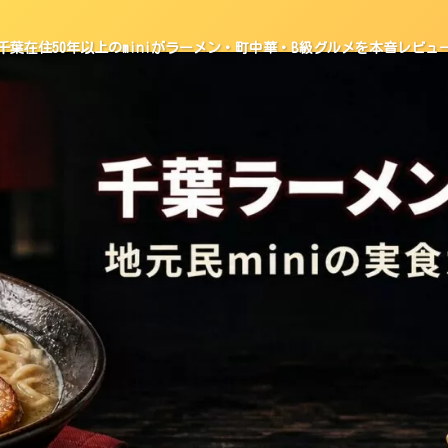
千葉在住50年以上のminiがラーメン・町中華・B級グルメを本音レビュ