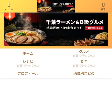
メニュー
検索
千葉在住50年以上のminiがラーメン・町中華・B級グルメを本音レビュー
グルメ
ホーム
自分で行ってみた
レシピ
DIY
自分で作ってみた
自分でやってみた
プロフィール
地域別まとめ