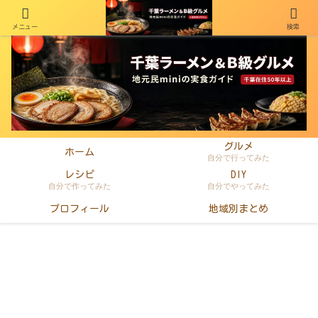
メニュー
検索
千葉在住50年以上のminiがラーメン・町中華・B級グルメを本音レビュー
グルメ
ホーム
自分で行ってみた
レシピ
DIY
自分で作ってみた
自分でやってみた
プロフィール
地域別まとめ