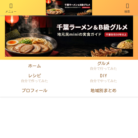
メニュー
検索
千葉在住50年以上のminiがラーメン・町中華・B級グルメを本音レビュー
グルメ
ホーム
自分で行ってみた
レシピ
DIY
自分で作ってみた
自分でやってみた
プロフィール
地域別まとめ