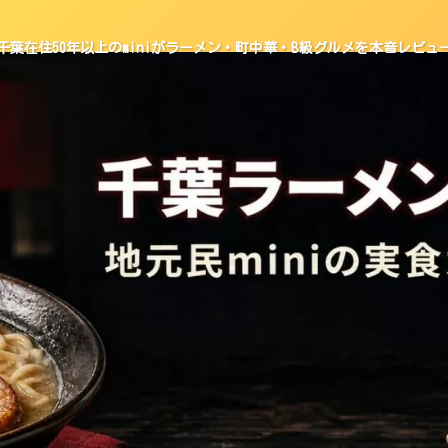
千葉在住50年以上のminiがラーメン・町中華・B級グルメを本音レビュ