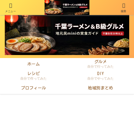
メニュー
検索
千葉在住50年以上のminiがラーメン・町中華・B級グルメを本音レビュー
グルメ
ホーム
自分で行ってみた
レシピ
DIY
自分で作ってみた
自分でやってみた
プロフィール
地域別まとめ