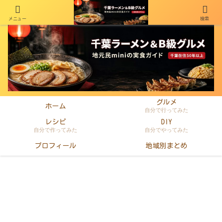
メニュー
検索
千葉在住50年以上のminiがラーメン・町中華・B級グルメを本音レビュー
グルメ
ホーム
自分で行ってみた
レシピ
DIY
自分で作ってみた
自分でやってみた
プロフィール
地域別まとめ