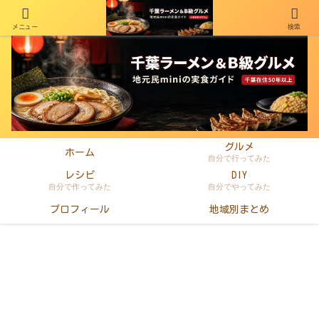
メニュー
検索
千葉在住50年以上のminiがラーメン・町中華・B級グルメを本音レビュー
グルメ
ホーム
自分で行ってみた
レシピ
DIY
自分で作ってみた
自分でやってみた
プロフィール
地域別まとめ