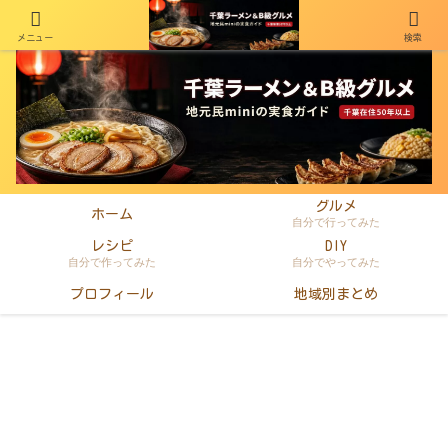
メニュー
検索
千葉在住50年以上のminiがラーメン・町中華・B級グルメを本音レビュー
グルメ
ホーム
自分で行ってみた
レシピ
DIY
自分で作ってみた
自分でやってみた
プロフィール
地域別まとめ