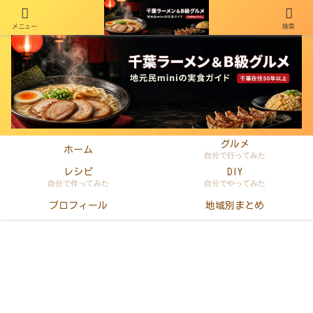
メニュー
検索
千葉在住50年以上のminiがラーメン・町中華・B級グルメを本音レビュー
グルメ
ホーム
自分で行ってみた
レシピ
DIY
自分で作ってみた
自分でやってみた
プロフィール
地域別まとめ