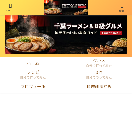
メニュー
検索
千葉在住50年以上のminiがラーメン・町中華・B級グルメを本音レビュー
グルメ
ホーム
自分で行ってみた
レシピ
DIY
自分で作ってみた
自分でやってみた
プロフィール
地域別まとめ