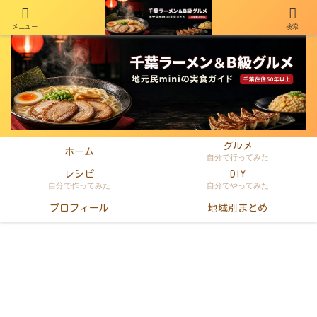
メニュー
検索
千葉在住50年以上のminiがラーメン・町中華・B級グルメを本音レビュー
グルメ
ホーム
自分で行ってみた
レシピ
DIY
自分で作ってみた
自分でやってみた
プロフィール
地域別まとめ