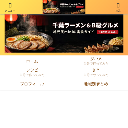
メニュー
検索
千葉在住50年以上のminiがラーメン・町中華・B級グルメを本音レビュー
グルメ
ホーム
自分で行ってみた
レシピ
DIY
自分で作ってみた
自分でやってみた
プロフィール
地域別まとめ