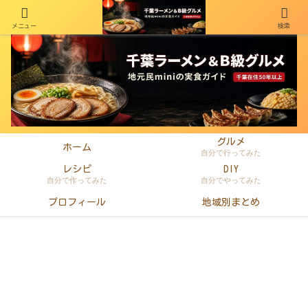
メニュー
検索
千葉在住50年以上のminiがラーメン・町中華・B級グルメを本音レビュー
グルメ
ホーム
自分で行ってみた
レシピ
DIY
自分で作ってみた
自分でやってみた
プロフィール
地域別まとめ