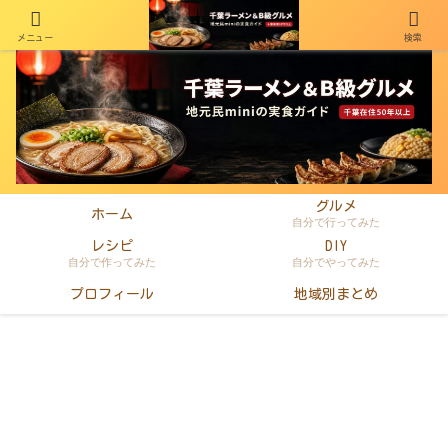
メニュー
検索
千葉在住50年以上のminiがラーメン・町中華・B級グルメを本音レビュー
グルメ
ホーム
自分で行ってみた
レシピ
DIY
自分で作ってみた
自分でやってみた
プロフィール
地域別まとめ