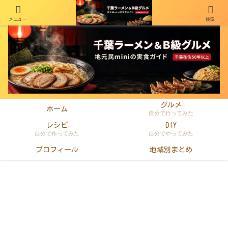
メニュー
検索
千葉在住50年以上のminiがラーメン・町中華・B級グルメを本音レビュー
グルメ
ホーム
自分で行ってみた
レシピ
DIY
自分で作ってみた
自分でやってみた
プロフィール
地域別まとめ