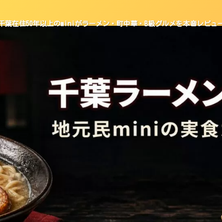
千葉在住50年以上のminiがラーメン・町中華・B級グルメを本音レビュ