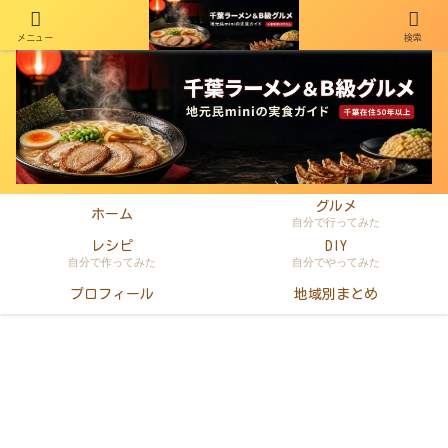
メニュー
検索
千葉在住50年以上のminiがラーメン・町中華・B級グルメを本音レビュー
グルメ
ホーム
自分で行ってみた
レシピ
DIY
自分で作ってみた
自分でやってみた
プロフィール
地域別まとめ