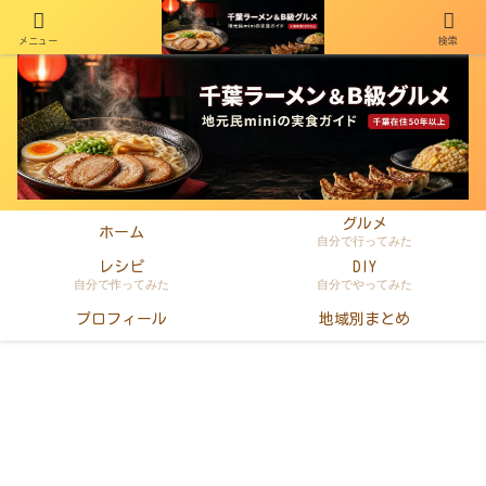
メニュー
検索
千葉在住50年以上のminiがラーメン・町中華・B級グルメを本音レビュー
グルメ
ホーム
自分で行ってみた
レシピ
DIY
自分で作ってみた
自分でやってみた
プロフィール
地域別まとめ