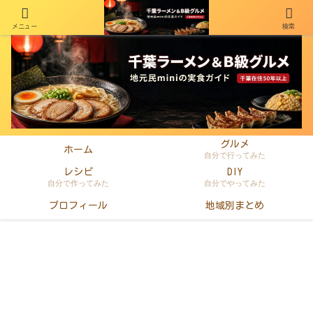
メニュー
検索
千葉在住50年以上のminiがラーメン・町中華・B級グルメを本音レビュー
グルメ
ホーム
自分で行ってみた
レシピ
DIY
自分で作ってみた
自分でやってみた
プロフィール
地域別まとめ