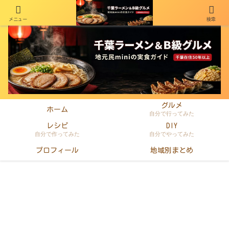
メニュー
検索
千葉在住50年以上のminiがラーメン・町中華・B級グルメを本音レビュー
グルメ
ホーム
自分で行ってみた
レシピ
DIY
自分で作ってみた
自分でやってみた
プロフィール
地域別まとめ