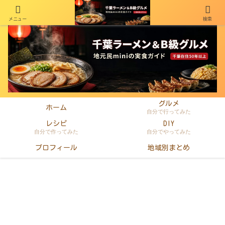
メニュー
検索
千葉在住50年以上のminiがラーメン・町中華・B級グルメを本音レビュー
グルメ
ホーム
自分で行ってみた
レシピ
DIY
自分で作ってみた
自分でやってみた
プロフィール
地域別まとめ