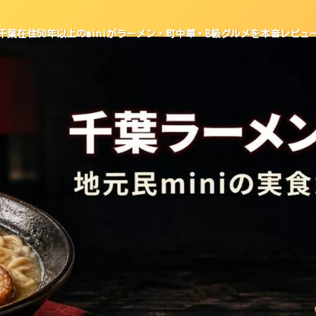
千葉在住50年以上のminiがラーメン・町中華・B級グルメを本音レビュ