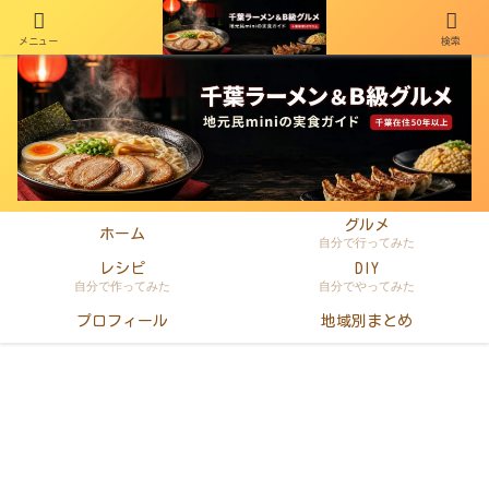
メニュー
検索
千葉在住50年以上のminiがラーメン・町中華・B級グルメを本音レビュー
グルメ
ホーム
自分で行ってみた
レシピ
DIY
自分で作ってみた
自分でやってみた
プロフィール
地域別まとめ