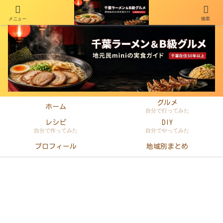
メニュー
検索
千葉在住50年以上のminiがラーメン・町中華・B級グルメを本音レビュー
グルメ
ホーム
自分で行ってみた
レシピ
DIY
自分で作ってみた
自分でやってみた
プロフィール
地域別まとめ