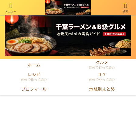
メニュー
検索
千葉在住50年以上のminiがラーメン・町中華・B級グルメを本音レビュー
グルメ
ホーム
自分で行ってみた
レシピ
DIY
自分で作ってみた
自分でやってみた
プロフィール
地域別まとめ