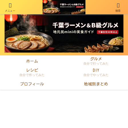
メニュー
検索
千葉在住50年以上のminiがラーメン・町中華・B級グルメを本音レビュー
グルメ
ホーム
自分で行ってみた
レシピ
DIY
自分で作ってみた
自分でやってみた
プロフィール
地域別まとめ