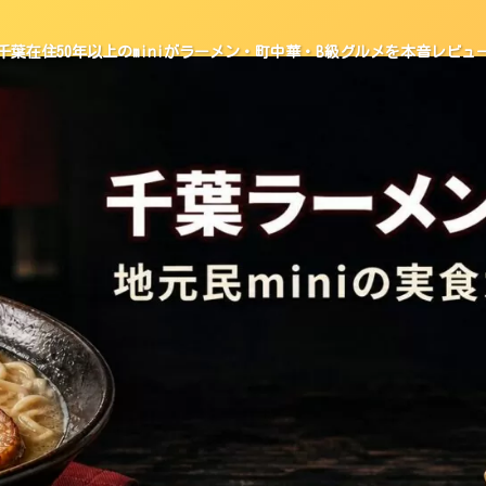
千葉在住50年以上のminiがラーメン・町中華・B級グルメを本音レビュ