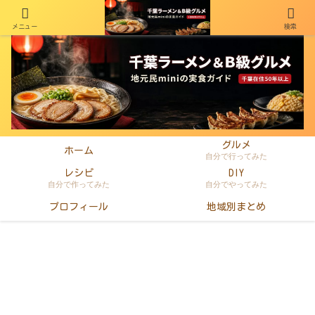
メニュー
検索
千葉在住50年以上のminiがラーメン・町中華・B級グルメを本音レビュー
グルメ
ホーム
自分で行ってみた
レシピ
DIY
自分で作ってみた
自分でやってみた
プロフィール
地域別まとめ