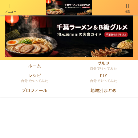
メニュー
検索
千葉在住50年以上のminiがラーメン・町中華・B級グルメを本音レビュー
グルメ
ホーム
自分で行ってみた
レシピ
DIY
自分で作ってみた
自分でやってみた
プロフィール
地域別まとめ