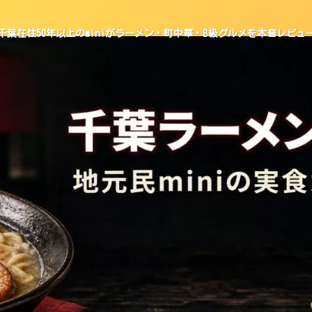
千葉在住50年以上のminiがラーメン・町中華・B級グルメを本音レビュ