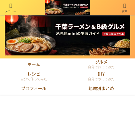
メニュー
検索
千葉在住50年以上のminiがラーメン・町中華・B級グルメを本音レビュー
グルメ
ホーム
自分で行ってみた
レシピ
DIY
自分で作ってみた
自分でやってみた
プロフィール
地域別まとめ