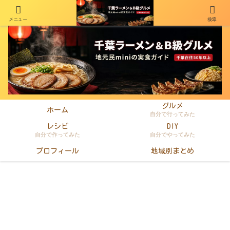
メニュー
検索
千葉在住50年以上のminiがラーメン・町中華・B級グルメを本音レビュー
グルメ
ホーム
自分で行ってみた
レシピ
DIY
自分で作ってみた
自分でやってみた
プロフィール
地域別まとめ